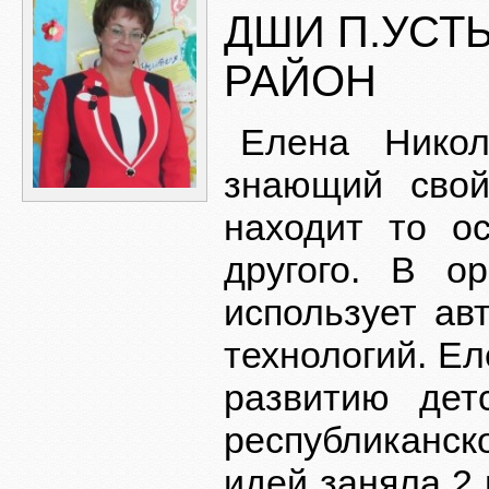
ДШИ П.УСТ
РАЙОН
Елена Никол
знающий свой
находит то ос
другого. В о
использует ав
технологий. Е
развитию дет
республиканск
идей заняла 2