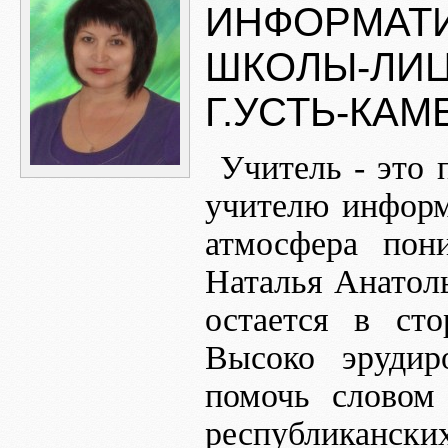
ИНФОРМАТ
ШКОЛЫ-ЛИЦ
Г.УСТЬ-КА
Учитель - это 
учителю информ
атмосфера пони
Наталья Анатол
остается в ст
Высоко эрудиро
помочь словом
республиканск