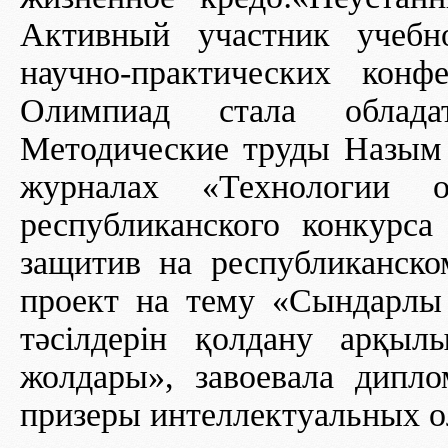
Активный участник учебно
научно-практических кон
Олимпиад стала обладат
Методические труды Назым 
журналах «Технологии об
республиканского конкурса
защитив на республиканско
проект на тему «Сындарлы 
тәсілдерін қолдану арқы
жолдары», завоевала дипл
призеры интеллектуальных о