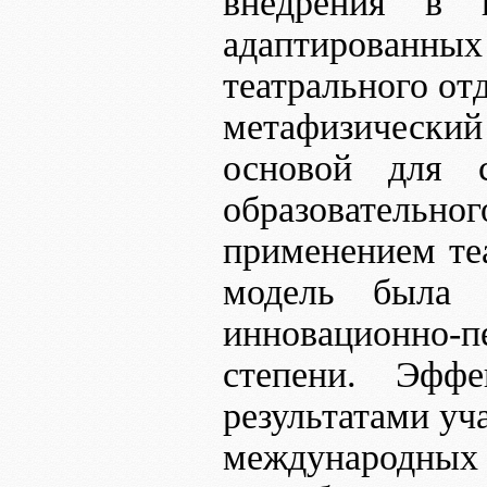
внедрения в 
адаптированны
театрального от
метафизически
основой для с
образовательно
применением те
модель была п
инновационно-
степени. Эффе
результатами уч
международн