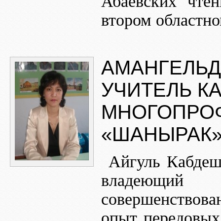
Абаевских чте
втором областн
АМАНГЕЛЬД
УЧИТЕЛЬ К
МНОГОПРОФ
«ШАНЫРАК»,
Айгуль Кабдеш
владеющий
совершенствов
опыт передовых