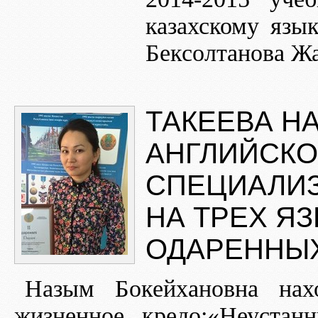
казахскому язы
Бексолтанова Жа
ТАКЕЕВА Н
АНГЛИЙСКО
СПЕЦИАЛИ
НА ТРЕХ Я
ОДАРЕННЫХ
Назым Бокейхановна нах
жизненное кредо:«Неуста