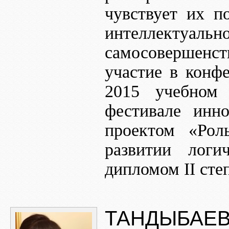
чувствует их п
интеллектуал
самосовершенс
участие в конф
2015 учебном 
фестивале инн
проектом «Рол
развитии логи
дипломом II сте
ТАНДЫБАЕВ