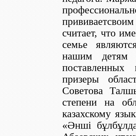
профессионал
прививаетсвоим
считает, что им
семье являютс
нашим детям д
поставленных
призеры облас
Советова Талш
степени на об
казахскому язы
«Әнші бұлбұлда