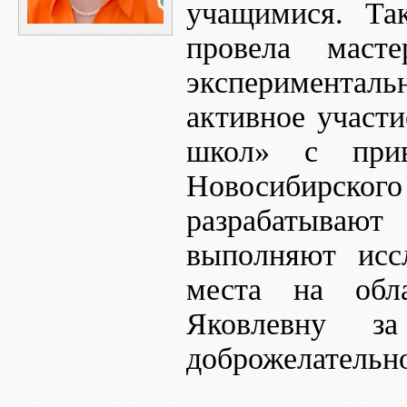
учащимися. Та
провела маст
экспериментал
активное участ
школ» с при
Новосибирског
разрабатывают
выполняют исс
места на обла
Яковлевну з
доброжелательно