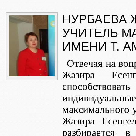
НУРБАЕВА 
УЧИТЕЛЬ М
ИМЕНИ Т. А
Отвечая на воп
Жазира Есен
способствов
индивидуаль
максимального у
Жазира Есенге
разбирается в