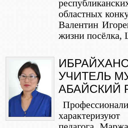
республикански
областных конку
Валентин Игоре
жизни посёлка, 
ИБРАЙХАНО
УЧИТЕЛЬ М
АБАЙСКИЙ 
Профессионал
характеризую
педагога. Марж