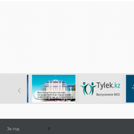
За год
0