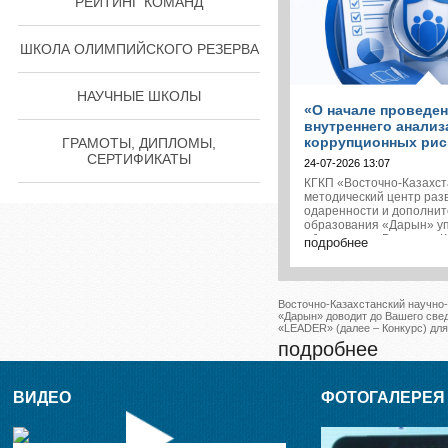
РЕЙТИНГ КОМАНД
ШКОЛА ОЛИМПИЙСКОГО РЕЗЕРВА
НАУЧНЫЕ ШКОЛЫ
«О начале проведе
внутреннего анализ
коррупционных риск
ГРАМОТЫ, ДИПЛОМЫ,
СЕРТИФИКАТЫ
24-07-2026 13:07
КГКП «Восточно-Казахст
методический центр раз
одаренности и дополнит
образования «Дарын» у
образования Восточно-К
подробнее
области, г. Усть-Каменого
сообщает, что в период с 
24.08.2026 г. проводитс
анализ коррупционных ри
Восточно-Казахстанский научно-
возникновения вопросов
«Дарын» доводит до Вашего свед
можете обратиться по тел
«LEADER» (далее – Конкурс) для
42-12, эл. vk_daryn@mail.
подробнее
ВИДЕО
ФОТОГАЛЕРЕЯ